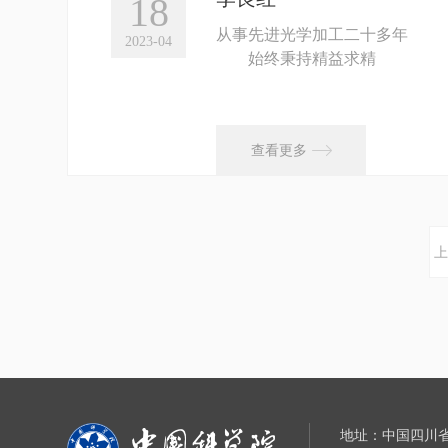
18
从事先进光学加工二十多年
2023-04
始终秉持精益求精
追求技术极致的理念
勇于承担技术攻关和工艺创..

查看更多
上
地址：中国四川省