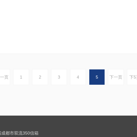
.
一页
1
2
3
4
5
下一页
下5
成都市双流350信箱