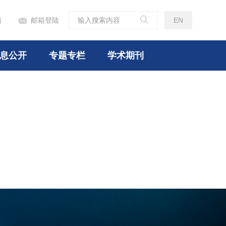

箱
邮箱登陆
EN

息公开
专题专栏
学术期刊