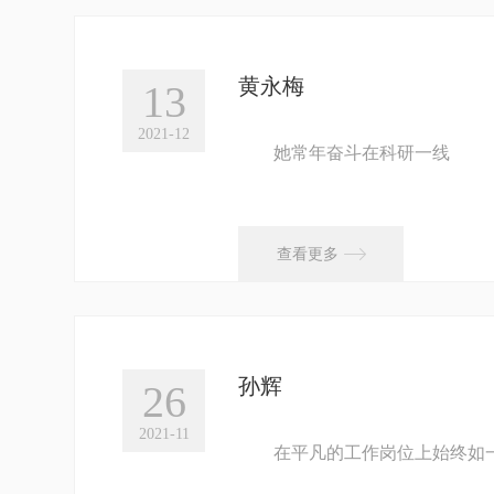
黄永梅
13
2021-12
她常年奋斗在科研一线
取得了多项填补国内空白的
带领团队成功研制了地面望
...

查看更多
孙辉
26
2021-11
在平凡的工作岗位上始终如
接受任务从不讲条件