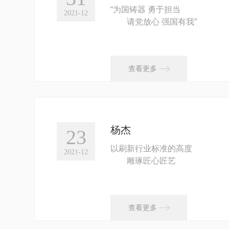
“为国铸器 勇于担当
2021-12
请党放心 强国有我”
这句在姜文汉大口径望远镜
出征仪式上发...

查看更多
杨杰
23
以刷新行业标准的高度
2021-12
雕琢匠心匠艺
对于检测工艺，他追求极致
对于难关难题，他刻苦钻研
...

查看更多