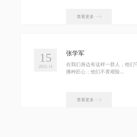
不计较个人得失
严谨求实，兢兢业业

查看更多
...
张学军
15
在我们身边有这样一群人，他们
2021-11
播种匠心；他们不畏艰险...

查看更多