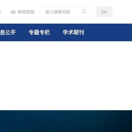

箱
邮箱登陆
EN

息公开
专题专栏
学术期刊