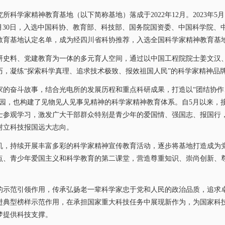
究所科学家精神教育基地（以下简称基地）落成于
2022
年
12
月。
2023
年
5
月
月
30
日，入选中国科协、教育部、科技部、国务院国资委、中国科学院、
教育基地认定名单，成为经四川省科协推荐，入选全国科学家精神教育基
研史料、党建教育为一体的多元育人空间，通过以中国工程院院士姜文汉
历，凝练“探索科学真理、追求技术极致、报效祖国人民”的科学家精神品
家的奋斗故事，结合光电所的发展历程和重点科研成果，打造以“团结协作
家园，也构建了见物见人见事见精神的科学家精神教育体系。自
5
月以来，
士参观学习，激发广大干部群众特别
是青少年的爱国情、强国志、报国行，
树立科技报国远大志向。
机，持续开展丰富多彩的科学家精神宣传教育活动，逐步将基地打造成为
点、青少年爱国主义和科学教育的第二课堂，营造尊重知识、崇尚创新、
的示范引领作用，传承弘扬老一辈科学家忠于党和人民的政治品质，追求
进典型榜样示范作用，在承担国家重大科技任务中展现新作为，为国家科
梦提供科技支撑。