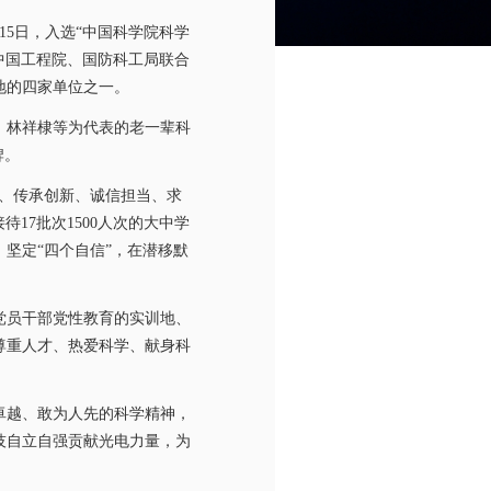
15
日，入选“中国科学院科学
中国工程院、国防科工局联合
地的四家单位之一。
、林祥棣等为代表的老一辈科
牌。
、传承创新、诚信担当、求
接待
17
批次
1500
人次的大中学
坚定“四个自信”，在潜移默
党员干部党性教育的实训地、
尊重人才、热爱科学、献身科
卓越、敢为人先的科学精神，
技自立自强贡献光电力量，为