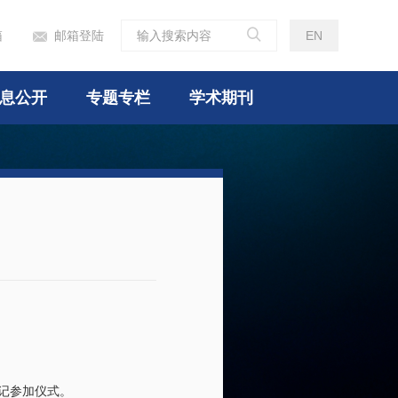

箱
邮箱登陆
EN

息公开
专题专栏
学术期刊
记参加仪式。