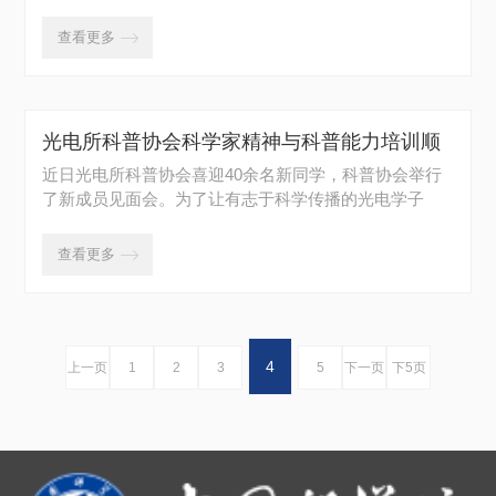
查看更多

光电所科普协会科学家精神与科普能力培训顺
利结束
近日光电所科普协会喜迎40余名新同学，科普协会举行
了新成员见面会。为了让有志于科学传播的光电学子
更...
查看更多

4
上一页
1
2
3
5
下一页
下5页