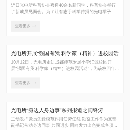
利结束
近日光电所科普协会喜迎40余名新同学，科普协会举行
了新成员见面会。为了让有志于科学传播的光电学子
更...
查看更多

光电所开展“强国有我 科学家（精神）进校园活
动”
10月12日，光电所走进成都师范附属小学汇源校区开
展“强国有我 科学家（精神）进校园活动”，为该校四年...
查看更多

光电所“身边人身边事”系列报道之闫锋涛
主动发挥党员先锋模范作用任劳任怨 勤奋工作作为支部
副书记带动身边同事 共同进步 同向发力出色完成各项...