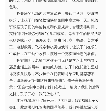
的时光，为孩子们的暑期生活增添了一抹充实而美好的
色彩。
托管班的活动内容丰富多样，兼顾了学习、锻炼与
娱乐，让孩子们在轻松愉快的氛围中度过每一天。托管
班根据孩子们的年龄特点和作息规律，合理安排时间，
实行“学习+锻炼+拓展”的学习模式。每天下午的拓展活动
包括趣味运动、课外阅读、歌曲小比赛、书法、美术手
工、电影欣赏、飞花令和棋类游戏等，让孩子们在求知
中成长，在互动中收获，度过一个充实而难忘的暑假。
托管期间，老师们对孩子们无论是学习上的指导，
还是生活上的照料，都细致入微。孩子们在托管班里过
得充实又快乐，不少孩子在托管即将结束时都恋恋不
舍，纷纷表示“还想继续来托管班”。孩子家长纷纷表
示：“工会把实事办到了我们心坎上，解决了我们的后顾
之忧，孩子开心，我们放心！”。
本次托管班7月7日开班，为期7周，177名职工子女
参加。此次暑期托管班的圆满落幕，我们将继续深化职