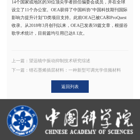
14
个国家或地区的
30
位顶尖学者担任编委会成员，并在全球
设立了
11
个办公室。
OEA
获得了中国科协
“
中国科技期刊国际
影响力提升计划
”D
类项目支持。此前
OEA
已被
CA
和
ProQuest
收录。从
2018
年
3
月创刊以来，
OEA
已发表
59
篇文章，根据谷
歌学术统计，目前篇均引用已达
8.1
次。
上一篇：望远镜中振动抑制技术研究综述
下一篇：锂石墨烯插层材料：一种新型可调光学倍频材料
返回列表