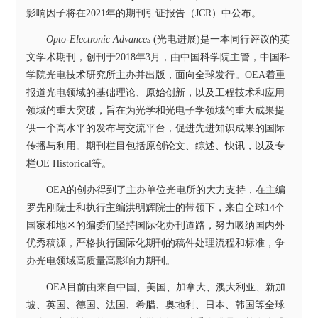
影响因子将在
2021
年的期刊引证报告（
JCR
）中公布。
Opto-Electronic Advances
(
光电进展
)
是一本同行评议的英
文学术期刊，创刊于
2018
年
3
月，由中国科学院主管，中国科
学院光电技术研究所主办并出版，面向全球发行。
OEA
着重
报道光电领域的基础理论、原始创新，以及工程技术和应用
领域的重大突破，旨在为光学和光电子学领域的重大成果提
供一个高水平的发布与交流平台，促进先进知识成果的国际
传播与利用。期刊栏目包括原创论文、综述、快讯，以及专
栏
OE Historical
等。
OEA
的创办得到了主办单位光电所的大力支持，在主编
罗先刚院士和执行主编洪明辉院士的带领下，来自全球
14
个
国家和地区的编委们坚持国际化办刊道路，努力吸纳国内外
优秀稿源，严格执行国际化期刊的稿件处理流程和标准，争
办光电领域高质量高影响力期刊。
OEA
目前由来自中国、美国、加拿大、澳大利亚、新加
坡、英国、德国、法国、希腊、奥地利、日本、韩国等全球