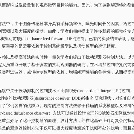
从而影响成像质量和其观察微弱目标的能力。因此，为了达到望远镜的衍
方法中，由于图像传感器本身具有采样频率低、曝光时间长的因素，给控
制宽频以及大幅度的振动。由此，学者们相继提出了许多新颖的振动抑制
和扰动前馈
(disturbance feed forward, DFF)
控制。已有的实验结果表明，
，更重要的是需要依赖于控制系统模型以及扰动模型的辨识精度。
依赖以及提高算法的实时性，相关学者们提出了扰动观测器控制方法。以
究人员重点开展了基于误差的扰动观测器的研究，在不增加控制带宽的前
通类型滤波器，减轻控制模型的依赖，增强闭环性能的鲁棒性，从而提高
远镜中关于振动抑制的控制技术：比例积分
(proportional integral, PI)
控制、
斜镜的扰动观测器
(disturbance observer, DOB)
控制的研究现状，对它们进
析了它们各自的优缺点。现有的控制方法依赖于精确的系统模型以及准确
or-based disturbance observer
）方法可以通过设计合理的
Q
滤波器来降低对
述重点介绍了此种控制器的原理、设计方法，并在此基础上针对复杂的扰
误差的观测器控制方法不仅可以极大程度地衰减干扰频率处的扰动，而且