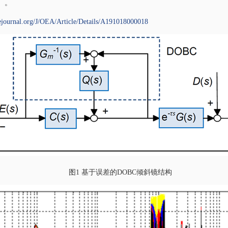
）。
ejournal.org/J/OEA/Article/Details/A191018000018
图
1
基于误差的
DOBC
倾斜镜结构