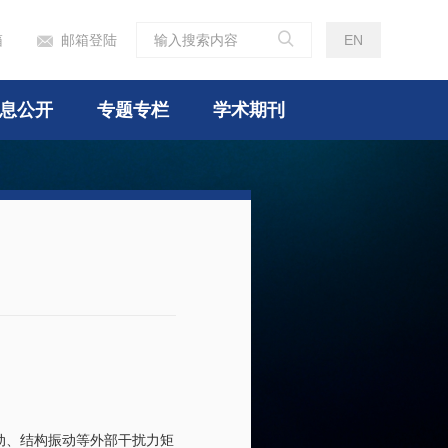

箱
邮箱登陆
EN

息公开
专题专栏
学术期刊
动、结构振动等外部干扰力矩