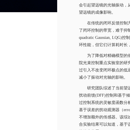
会引起望远镜的光轴振动，
望远镜的成像影响。
在传统的闭环反馈控制
了闭环控制的带宽，难于抑
quadratic Gaussian, LQG)
控制
环性能，但它们计算耗时长
为了降低对精确模型的
院光束控制重点实验室的研
过引入不改变闭环极点的低
减小了振动对光轴的影响。
研究团队
综述了当前望
扰动前馈
(DFF)
控制和基于倾
过控制系统的灵敏度函数分
基于误差的扰动观测器（
err
不增加额外的传感器。该综
合实验结果可以知道，基于