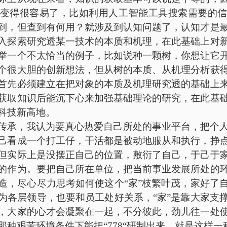
变得很容易了，比如利用人工智能工具搜索需要的
到，但查到有何用？就涉及到认知问题了，认知才是
入探索研究透某一技术的本质和机理，在此基础上对
举一个不太恰当的例子，比如说种一颗树，你想让它
个很大胆的创新想法，但从树的本质、从机理分析获
首先必须建立在把对象的本质及机理研究透的基础上
获取知识后能沉下心来加强基础理论的研究，在此基
科技新高地。
传承，我认为要真心热爱自己所处的事业平台，把个
己看成一个打工仔，干活都是被动地服从和执行，挣
但实际上是没摆正自己的位置，敷衍了自己，于己于
的作为。要把自己所在单位，把当前事业发展所处的
造，尽心尽力思考如何使这个
“家”枝繁叶茂，家好了
为各层领导，也要和员工处好关系，“家”是靠大家支
，大家的心才会凝聚在一起，不分彼此，劲儿往一处
那种艰苦环境条件下能把“778“研制出来，就是这样