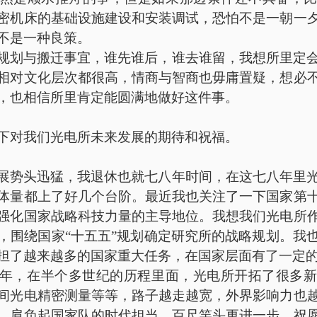
密机床的基础设施建设和安装调试，恐怕不是一朝一
不是一种良策。
规划与搬迁事宜，谁先谁后，谁去谁留，我想所里定
相对文化层次都很高，情商与智商也毋庸置疑，想必
，也相信所里肯定能圆满地做好这件事。
下对我们光电所未来发展的期待和祝福。
展势头迅猛，我退休也就七八年时间，在这七八年里
体量都上了好几个台阶。最近我也关注了一下国家第
强化国家战略科技力量的主导地位。我想我们光电所
，围绕国家
“十五五”规划确定研究所的战略规划。我
担了越来越多的国家重大任务，在国家层面有了一定
周年，在半个多世纪的历程里面，光电所开拓了很多
间光电精密测量等等，路子越走越宽，外界影响力也
，肩负起国家队的时代担当，百尺竿头更进一步。祝