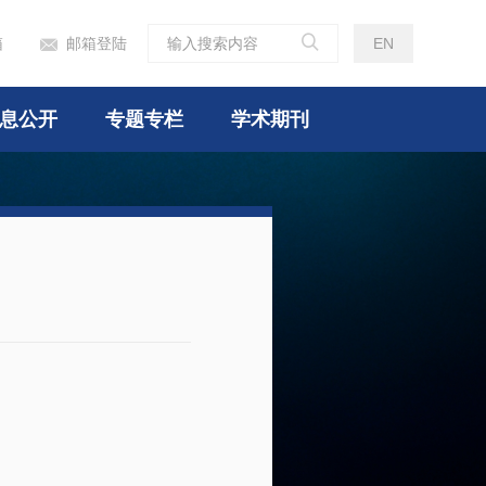

箱
邮箱登陆
EN

息公开
专题专栏
学术期刊