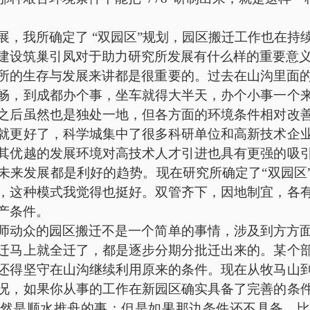
展，我所确定了
“双园区”规划，园区搬迁工作也在持
建设筑巢引凤对于助力研究所发展有什么样的重要意
所的生存与发展来讲都是很重要的。过去在山沟里面
畅，到成都办个事，坐车就得大半天，办个小事一个
之后虽然也是独处一地，但各方面的环境条件相对改
就更好了，科学城集中了很多科研单位和高新技术企
其优越的发展环境对高技术人才引进也具有更强的吸
未来发展都是利好的趋势。现在研究所确定了
“双园
，这种模式我觉得也挺好。双管齐下，因地制宜，各
产条件。
师动众的园区搬迁不是一个简单的事情，涉及到方方
迁马上就全迁了，都是逐步分期分批迁出来的。某个
还得坚守在山沟继续利用原来的条件。现在从牧马山
况，如果你从事的工作在新园区确实具备了完善的条
然是顺水推舟的事；但是如果那边条件还不具备，