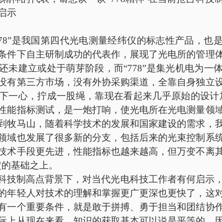
启示
778”是我国第四代光电测量经纬仪的标志性产品，也
条件下自主研制成功的代表作，展现了光电所的管理
还未建立或处于萌芽阶段，而“778”是集光机电为一
没有第三方市场，没有外协采购渠道，全靠自身独立
下一心，拧成一股绳，靠现在看起来几乎原始的设计加工
性能指标测试，是一炮打响，使光电所在光电测量领
到牧马山，随着科学技术的发展和国家建设的需求，
领域也发展了很多新的分支，包括后来的光束控制系
技术手段更先进，性能指标也越来越高，但万变不离
奠定的基础之上。
科技制高点背景下，对当代光电科技工作者有何启示
的年轻人对技术的理解和掌握更广更深也更快了，这
有一个重要条件，就是敢于拼搏、勇于担当和团结协
际上从现在来看，知识的获取基本可以说是平等的，