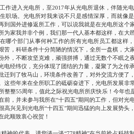
参加工作进入光电所，至2017年从光电所退休，伴随光
生职场。光电所对我来说不只是感情深厚，而就像
再到国外进修返所工作，可以说我就是在光电所这个
所为家我并非个例，我们那一代人基本都这样，在大
在哪个部门从事何种工作的所有光电所员工都这样
艰苦，科研条件十分简陋的情况下，全所一盘棋，大
份外，不断攻坚克难，顽强拼搏，通过无数个不眠之
光电经纬仪，充分体现了团结的力量，凝聚了为之传
批迁到了牧马山，环境条件改善了，对外交流方便了
。这些年来在全所职工的砥砺奋进下，光电所发展非
所整整
55周年，值此之际祝光电所所庆快乐！今年也是
在前，并未参与我所在“十四五”期间的工作，但对光
很高兴见到光电所“十四五”期间迅猛的向上发展势头
在此顺致衷心祝贺！
光电精神的代表，请您谈一谈“778精神”在当前抢占科