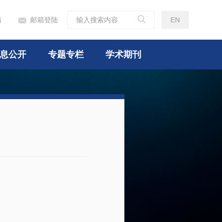

箱
邮箱登陆
EN

息公开
专题专栏
学术期刊