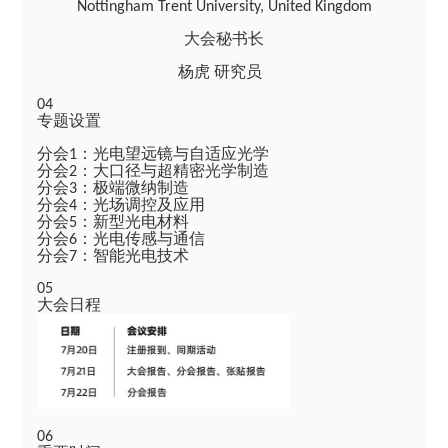
Nottingham Trent University, United Kingdom
大会秘书长
杨虎 研究员
04
专题设置
分会
：光电望远镜与自适应光学
1
分会
：大口径与超精密光学制造
2
分会
：极端微纳制造
3
分会
：光场调控及应用
4
分会
：新型光电材料
5
分会
：光电传感与通信
6
分会
：智能光电技术
7
05
大会日程
06