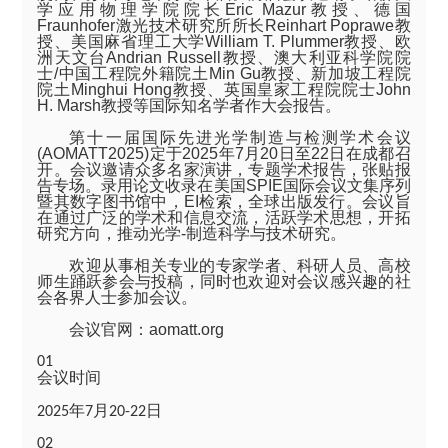
学应用物理学院院长
Eric Mazur
教授、德国
Fraunhofer
激光技术研究所所长
Reinhart Poprawe
教
授、美国麻省理工大学
William T. Plummer
教授、欧
洲天文台
Andrian Russell
教授、澳大利亚科学院院
士
/
中国工程院外籍院土
Min Gu
教授、新加坡工程院
院土
Minghui Hong
教授、英国皇家工程院院士
John
H. Marsh
教授等国际知名学者作大会报告。
第十一届国际先进光学制造与检测学术会议
(AOMATT2025)
定于
2025
年
7
月
20
日至
22
日在成都召
开。会议邀请众多名家演讲，专题学术报告，张贴报
告专场。录用论文收录在美国
SPIE
国际会议文集序列
暨其数字图书馆中，
EI
检索，全球出版发行。会议旨
在通过广泛的学术和信息交流，活跃学术思想，开拓
研究方向，推动光学
-
制造科学与技术研究。
欢迎从事相关专业的专家学者、科研人员、高校
师生踊跃参会与投稿，同时也欢迎对会议感兴趣的社
会各界人士参加会议。
会议官网：
aomatt.org
01
会议时间
年
月
日
2025
7
20-22
02